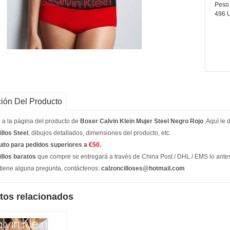
Peso 
496 
ión Del Producto
 a la página del producto de
Boxer Calvin Klein Mujer Steel Negro Rojo
. Aquí le
llos Steel
, dibujos detallados, dimensiones del producto, etc.
uito para pedidos superiores a
€50.
illos baratos
que compre se entregará a través de China Post / DHL / EMS lo antes p
 tiene alguna pregunta, contáctenos:
calzoncilloses@hotmail.com
tos relacionados