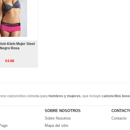
vin Klein Mujer Steel
Negro Rosa
€4.98
frece calzoncillos cómoda para
hombres y mujeres
, que incluye
calzoncillos boxe
se extienden hasta la mitad del muslo, lo que proporciona una mayor cobertura. Si le 
rable, cómodo y económico. Bienvenido a comprar en línea!
SOBRE NOSOTROS
CONTACT
Sobre Nosotros
Contacto
Pago
Mapa del sitio