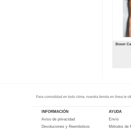
Boxer Cal
Para comodidad en todo clima, nuestra tienda en línea le o
por una pretina elástica, las piernas son bastante flojas y 
Aussiebum,Armani,ES
... y muchas otras marcas. Transpi
INFORMACIÓN
AYUDA
Aviso de privacidad
Envío
Devoluciones y Reembolsos
Métodos de 