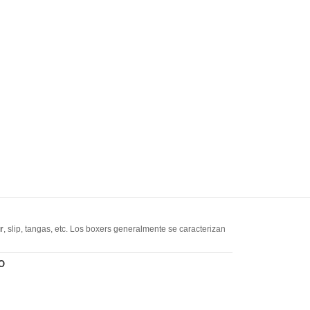
r
, slip, tangas, etc. Los boxers generalmente se caracterizan
gusta la ropa interior de marca, nuestro sitio web tiene
CK,
O