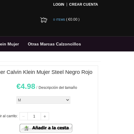
LOGIN
CREAR CUENTA
(
€0.00
)
0 ITEMS
lein Mujer
Otras Marcas Calzoncillos
er Calvin Klein Mujer Steel Negro Rojo
€
4.98
/
Descripción del tamaño
 al carrito: