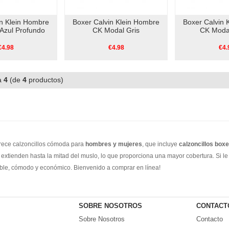
in Klein Hombre
Boxer Calvin Klein Hombre
Boxer Calvin 
Azul Profundo
CK Modal Gris
CK Moda
€4.98
€4.98
€4.
a
4
(de
4
productos)
frece calzoncillos cómoda para
hombres y mujeres
, que incluye
calzoncillos boxe
se extienden hasta la mitad del muslo, lo que proporciona una mayor cobertura. Si le 
rable, cómodo y económico. Bienvenido a comprar en línea!
SOBRE NOSOTROS
CONTACT
Sobre Nosotros
Contacto