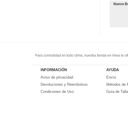
Nuevo B
Para comodidad en todo clima, nuestra tienda en línea le o
por una pretina elástica, las piernas son bastante flojas y 
Aussiebum,Armani,ES
... y muchas otras marcas. Transpi
INFORMACIÓN
AYUDA
Aviso de privacidad
Envío
Devoluciones y Reembolsos
Métodos de 
Condiciones de Uso
Guía de Tall