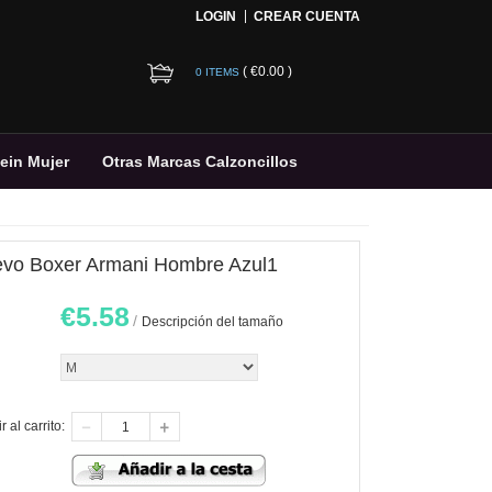
LOGIN
CREAR CUENTA
(
€0.00
)
0 ITEMS
lein Mujer
Otras Marcas Calzoncillos
vo Boxer Armani Hombre Azul1
€
5.58
/
Descripción del tamaño
 al carrito: