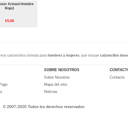
oxer Armani Hombre
Rojo1
€5.58
frece calzoncillos cómoda para
hombres y mujeres
, que incluye
calzoncillos boxe
se extienden hasta la mitad del muslo, lo que proporciona una mayor cobertura. Si le 
rable, cómodo y económico. Bienvenido a comprar en línea!
SOBRE NOSOTROS
CONTACT
Sobre Nosotros
Contacto
Pago
Mapa del sitio
as
Noticias
© 2007-2020 Todos los derechos reservados.