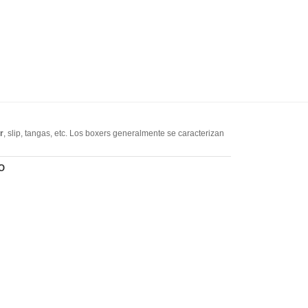
r
, slip, tangas, etc. Los boxers generalmente se caracterizan
gusta la ropa interior de marca, nuestro sitio web tiene
CK,
O