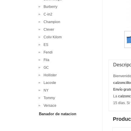
Burberry
C-in2
Champion
Clever
Coliv Kilom
ES
Fendi
Fila
Descripc
GC
Hollister
Bienvenido
Lacoste
calzoncill
Envío grat
NY
La
calzonc
Tommy
15 días. Si
Versace
Banador de natacion
Produc